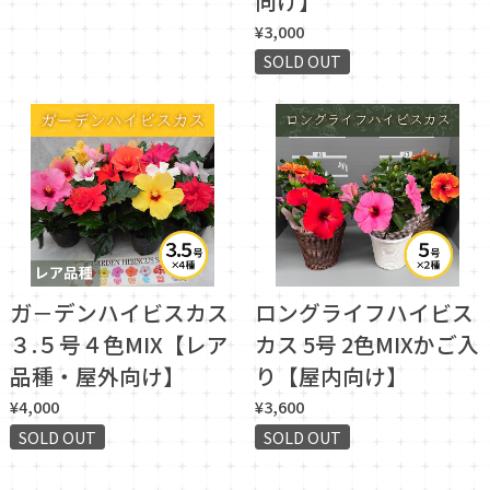
向け】
¥3,000
SOLD OUT
ガ－デンハイビスカス
ロングライフハイビス
３.５号４色MIX【レア
カス 5号 2色MIXかご入
品種・屋外向け】
り【屋内向け】
¥4,000
¥3,600
SOLD OUT
SOLD OUT